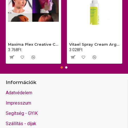
Maxima Plex Creative Colors extrém színű színes keratinos hajfesték
Vitael Spray Cream Argan Top10 Komplett hajkezelés minden hajra
3 768Ft
3 028Ft
Információk
Adatvédelem
Impresszum
Segítség - GYIK
Szállítás - díjak