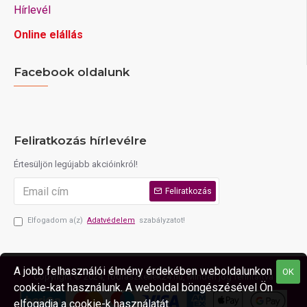
Hírlevél
Online elállás
Facebook oldalunk
Feliratkozás hírlevélre
Értesüljön legújabb akcióinkról!
Feliratkozás
Elfogadom a(z)
Adatvédelem
szabályzatot!
A jobb felhasználói élmény érdekében weboldalunkon
OK
Copyright © 2024, fodraszkellek24.hu, Minden jog fenntartva
cookie-kat használunk. A weboldal böngészésével Ön
elfogadja a cookie-k használatát.